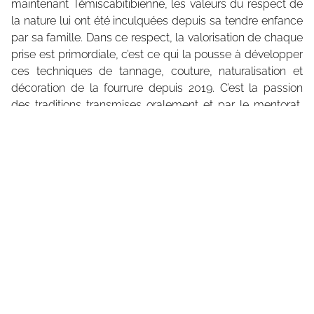
maintenant Témiscabitibienne, les valeurs du respect de
la nature lui ont été inculquées depuis sa tendre enfance
par sa famille. Dans ce respect, la valorisation de chaque
prise est primordiale, c’est ce qui la pousse à développer
ces techniques de tannage, couture, naturalisation et
décoration de la fourrure depuis 2019. C’est la passion
des traditions transmises oralement et par le mentorat,
notamment à travers des discussions informelles, avec
des trappeurs, tanneurs et taxidermistes, qui est le point
de départ de son processus créatif. Elle accorde un
grand respect à ces échanges qui l’animent, l’alimentent,
l’informent et lui permettent de perfectionner ses
techniques. Bien que son travail se déroule
principalement seul dans son atelier, ce sont ces
interactions humaines qui initient tout. La qualité de la
fourrure comme médium est au cœur de son travail,
avec une sensibilisation constante à la pérennité de cette
ressource naturelle.